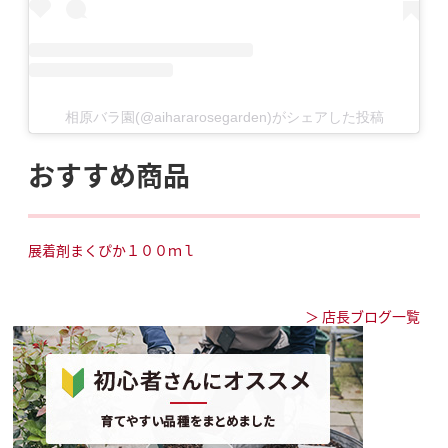
相原バラ園(@aihararosegarden)がシェアした投稿
おすすめ商品
展着剤まくぴか１００ｍｌ
＞ 店長ブログ一覧