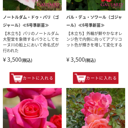
ノートルダム・ドゥ・パリ（ゴ
バル・デュ・ソワール（ゴジャ
ジャール）≪6号準新苗≫
ール）≪6号準新苗≫
【木立ち】パリのノートルダム
【木立ち】外輪が鮮やかなオレ
大聖堂を象徴するバラとしてセ
ンジ色で内側に向ってアプリコ
ーヌ川の船上において命名式が
ット色が輝きを増して変化する
行われた
¥ 3,500
¥ 3,500
(税込)
(税込)
カートに入れる
カートに入れる