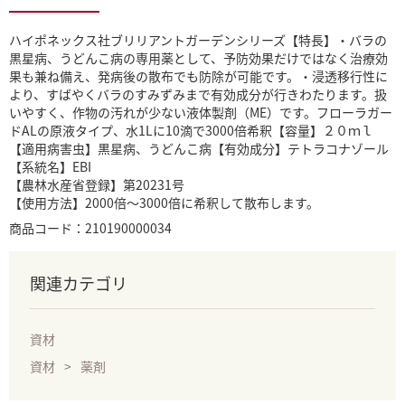
ハイポネックス社ブリリアントガーデンシリーズ【特長】・バラの
黒星病、うどんこ病の専用薬として、予防効果だけではなく治療効
果も兼ね備え、発病後の散布でも防除が可能です。・浸透移行性に
より、すばやくバラのすみずみまで有効成分が行きわたります。扱
いやすく、作物の汚れが少ない液体製剤（ME）です。フローラガー
ドALの原液タイプ、水1Lに10滴で3000倍希釈【容量】２０ｍｌ
【適用病害虫】黒星病、うどんこ病【有効成分】テトラコナゾール
【系統名】EBI
【農林水産省登録】第20231号
【使用方法】2000倍〜3000倍に希釈して散布します。
商品コード：210190000034
関連カテゴリ
資材
資材
薬剤