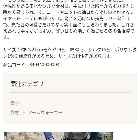
保温性があるモヘヤシルク素材は、手に付けた瞬間からポカポカと
暖かく感じられます。コートやニットの袖口から少しのぞかせるレ
イヤードコーデにもぴったり。動きを妨げない指先フリーな作り
で、見た目の可愛さだけでなく実用面にもこだわりました。これさ
えあれば手元がポカポカ。寒い日も心地よく過ごせる冬の名相棒で
す。
サイズ：約9×21cmモヘヤ54％、綿30％、シルク15％、ポリウレタ
ン1％※伸縮性があるため、サイズの個体差があります。
商品コード：340440000003
関連カテゴリ
資材
資材
アームウォーマー