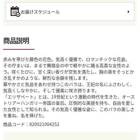
お届けスケジュール
商品説明
赤みを帯びた藤色の花色。気高く優雅で、ロマンチックな花姿。
その佇まいは、まるで舞踏会の中で軽やかに踊る高貴な女性のよ
う。咲くたびに、甘く深い香りが空気を満たし、胸の奥をそっとか
き乱すかのような、鮮烈な余韻を残します。
華やかさと気品をあわせ持つこのバラは、王妃の名にふさわしく、
気高くしなやかに、そして優美に咲き誇ります。
「エリザベート」とは、19世紀という激動の時代を生きた、オース
トリア＝ハンガリー帝国の皇后。圧倒的な美貌を持ち、自由を愛し
た女性として知られる。その気高く優雅な姿に、このバラの美しさ
を重ね、名を捧げた。
商品コード：820021004252