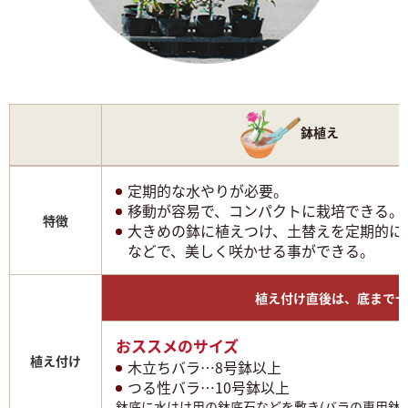
鉢植え
定期的な水やりが必要。
移動が容易で、コンパクトに栽培できる。
特徴
大きめの鉢に植えつけ、土替えを定期的に
などで、美しく咲かせる事ができる。
植え付け直後は、底まで十
おススメのサイズ
植え付け
木立ちバラ…8号鉢以上
つる性バラ…10号鉢以上
鉢底に水はけ用の鉢底石などを敷き(バラの専用鉢