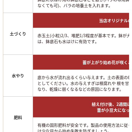
なくても可)、バラの培養土を入れます。
当店オリジナルの
土づくり
赤玉土(小粒)2/3、堆肥1/3程度が基本です。鉢が
は、鉢底石も水はけに有効です。
蓄が上がり始め花が咲くこ
水やり
底から水が流れ出るくらい与えます。土の表面の
としてください。水の与えすぎは根腐れや 根を甘
なり、乾燥に弱くなるなどの原因になります。
植え付け後、2週間
蕾が小豆大になっ
肥料
有機の固形肥料が安全です。製品の使用方法に従っ
は少な目から始め失敗を防ぎましょう。