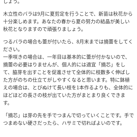
しょう。
木立性のバラは9月に夏剪定を行うことで、新苗は秋花から
十分楽しめます。あなたの春から夏の努力の結晶が美しい
秋花となりますので頑張りましょう。
つるバラの場合も蕾が付いたら、8月末までは摘蕾をしてく
ださい。
一季咲きの場合は、一年目は基本的に蕾が付かないので、
摘蕾の必要はりませんが、個人的には適宜「摘芯」をし
て、脇芽を出すことを促進させて全体的に枝数多く伸ばし
た方がのちの仕立てがしやすくなると思います。特に鉢植
えの場合は、とびぬけて長い枝を1本作るよりも、全体的に
ほどほどの長さの枝が出ていた方がまとまり良くできま
す。
「摘芯」は芽の先を手でつまんで切っていくことです。手で
つまめない硬さだったら、ハサミで切ればよいのです。