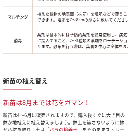
植えた植物の地表面（株元）を堆肥などで覆うこ
マルチング
できます。堆肥を7～8cmの厚さに敷いてくださ
薬剤は基本的には予防的薬剤を通常使用し、病気
消毒
に投入すること、2～3種類の薬剤をローテーショ
ります。散布を行う際は、葉裏を中心に全体をまん
新苗の植え替え
新苗は8月までは花をガマン！
新苗は4～6月に販売されますので、購入後すぐに大き目の
鉢か地植えに植え替えましょう。鉢土を崩さないように鉢
から抜き取り、土は「
バラの培養土
」をそのままストレー