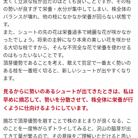
太くて立派な枝が出たのはとても良いことですが、その枝
の勢いが良すぎて栄養・水分が集中してしまい、株全体の
バランスが壊れ、他の枝になかなか栄養が回らない状態で
す。
また、シュートの先の花は栄養過多で綺麗な花が咲かなか
ったでしょう。将来の主幹になり本来の美しい花を咲かせ
る大切な枝ですから、そんな不完全な花で栄養を使わせる
のはもったいないことです。
頂芽優勢であることを考え、敢えて剪定で一番太く勢いの
ある枝を一番短く切ると、新しいシュートが出やすくなり
ます。
見るからに勢いのあるシュートが出てきたときは、私は
早めに摘芯して、勢いを分散させて、株全体に栄養が行
くように仕向けるようにしています。
摘芯で頂芽優勢を崩すことで株のまとまりが良くなる、こ
のことを一度怖がらずトライしてみると、沢山の脇芽が出
てきて葉が繁るので、その意味をご理解いただけると思い