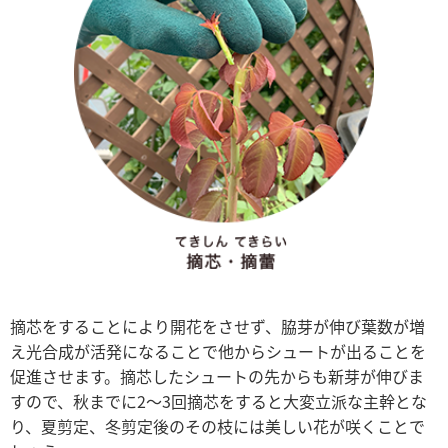
摘芯をすることにより開花をさせず、脇芽が伸び葉数が増
え光合成が活発になることで他からシュートが出ることを
促進させます。摘芯したシュートの先からも新芽が伸びま
すので、秋までに2～3回摘芯をすると大変立派な主幹とな
り、夏剪定、冬剪定後のその枝には美しい花が咲くことで