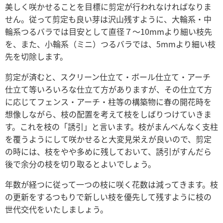
美しく咲かせることを目標に剪定が行われなければなりま
せん。従って剪定も良い芽は沢山残すように、大輪系・中
輪系つるバラでは目安として直径７～10mmより細い枝先
を、また、小輪系（ミニ）つるバラでは、5mmより細い枝
先を切除します。
剪定が済むと、スクリーン仕立て・ボール仕立て・アーチ
仕立て等いろいろな仕立て方がありますが、その仕立て方
に応じてフェンス・アーチ・柱等の構築物に春の開花時を
想像しながら、枝の配置を考えて枝をしばりつけていきま
す。これを枝の「誘引」と言います。枝がまんべんなく支柱
を覆うようにして咲かせると大変見栄えが良いので、剪定
の時には、枝をやや多めに残しておいて、誘引がすんだら
後で余分の枝を切り取るとよいでしょう。
年数が経つに従って一つの枝に咲く花数は減ってきます。枝
の更新をするつもりで新しい枝を優先して残すように枝の
世代交代をいたしましょう。