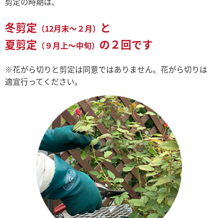
剪定の時期は、
冬剪定
と
（12月末～２月）
夏剪定
の２回です
（９月上～中旬）
※花がら切りと剪定は同意ではありません。花がら切りは
適宜行ってください。