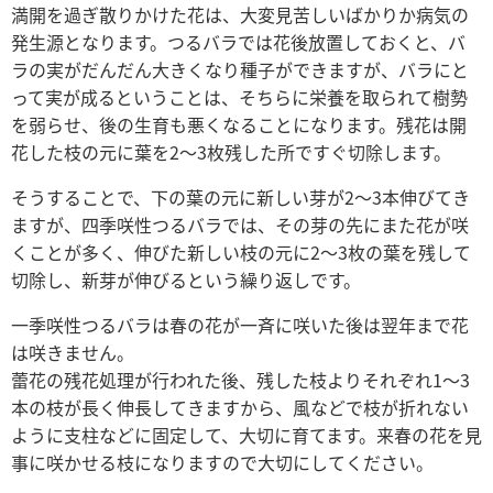
満開を過ぎ散りかけた花は、大変見苦しいばかりか病気の
発生源となります。つるバラでは花後放置しておくと、バ
ラの実がだんだん大きくなり種子ができますが、バラにと
って実が成るということは、そちらに栄養を取られて樹勢
を弱らせ、後の生育も悪くなることになります。残花は開
花した枝の元に葉を2～3枚残した所ですぐ切除します。
そうすることで、下の葉の元に新しい芽が2～3本伸びてき
ますが、四季咲性つるバラでは、その芽の先にまた花が咲
くことが多く、伸びた新しい枝の元に2～3枚の葉を残して
切除し、新芽が伸びるという繰り返しです。
一季咲性つるバラは春の花が一斉に咲いた後は翌年まで花
は咲きません。
蕾花の残花処理が行われた後、残した枝よりそれぞれ1～3
本の枝が長く伸長してきますから、風などで枝が折れない
ように支柱などに固定して、大切に育てます。来春の花を見
事に咲かせる枝になりますので大切にしてください。