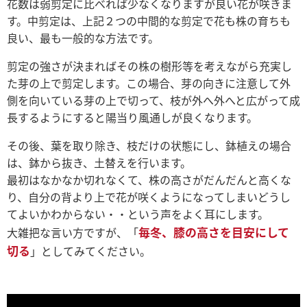
花数は弱剪定に比べれば少なくなりますが良い花が咲きま
す。中剪定は、上記２つの中間的な剪定で花も株の育ちも
良い、最も一般的な方法です。
剪定の強さが決まればその株の樹形等を考えながら充実し
た芽の上で剪定します。この場合、芽の向きに注意して外
側を向いている芽の上で切って、枝が外へ外へと広がって成
長するようにすると陽当り風通しが良くなります。
その後、葉を取り除き、枝だけの状態にし、鉢植えの場合
は、鉢から抜き、土替えを行います。
最初はなかなか切れなくて、株の高さがだんだんと高くな
り、自分の背より上で花が咲くようになってしまいどうし
てよいかわからない・・という声をよく耳にします。
毎冬、膝の高さを目安にして
大雑把な言い方ですが、「
切る
」としてみてください。