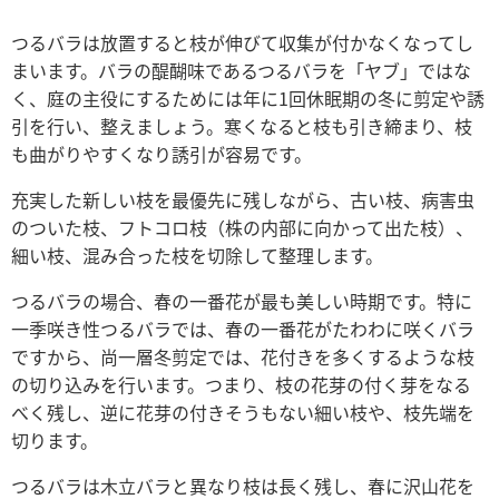
つるバラは放置すると枝が伸びて収集が付かなくなってし
まいます。バラの醍醐味であるつるバラを「ヤブ」ではな
く、庭の主役にするためには年に1回休眠期の冬に剪定や誘
引を行い、整えましょう。寒くなると枝も引き締まり、枝
も曲がりやすくなり誘引が容易です。
充実した新しい枝を最優先に残しながら、古い枝、病害虫
のついた枝、フトコロ枝（株の内部に向かって出た枝）、
細い枝、混み合った枝を切除して整理します。
つるバラの場合、春の一番花が最も美しい時期です。特に
一季咲き性つるバラでは、春の一番花がたわわに咲くバラ
ですから、尚一層冬剪定では、花付きを多くするような枝
の切り込みを行います。つまり、枝の花芽の付く芽をなる
べく残し、逆に花芽の付きそうもない細い枝や、枝先端を
切ります。
つるバラは木立バラと異なり枝は長く残し、春に沢山花を